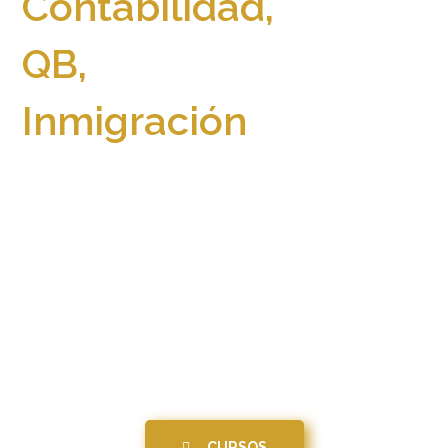
Contabilidad,
QB,
Inmigración
y más…
Aprende de profesionales con +de 30
años de experiencia, se parte de los +de
2500 estudiantes exitosos e inicia tu
propio Negocio.
CURSOS