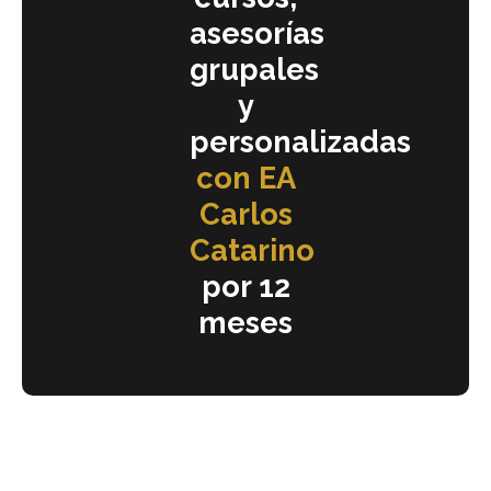
asesorías
grupales
y
personalizadas
con EA
Carlos
Catarino
por 12
meses