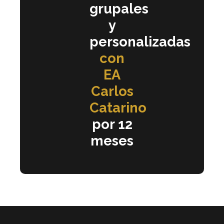
grupales
y
personalizadas
con
EA
Carlos
Catarino
por 12
meses