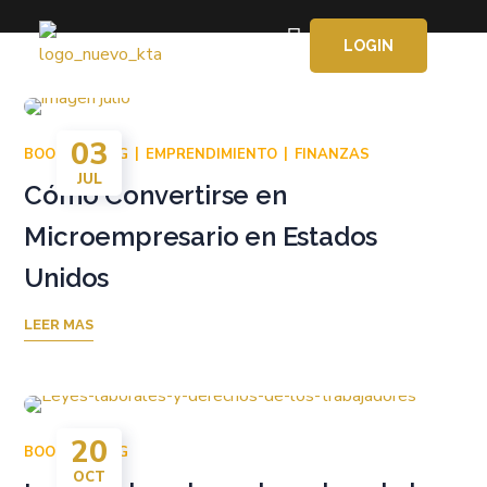
LOGIN
APRENDE GRATIS
03
BOOKKEEPING
EMPRENDIMIENTO
FINANZAS
JUL
Cómo Convertirse en
Microempresario en Estados
Unidos
LEER MAS
20
BOOKKEEPING
OCT