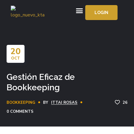
LOGIN
APRENDE GRATIS
20
OCT
Gestión Eficaz de
Bookkeeping
BOOKKEEPING
BY
ITTAI ROSAS
26
0 COMMENTS