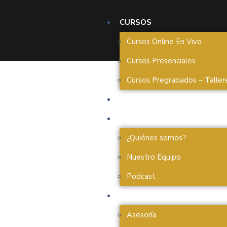
CURSOS
Cursos Online En Vivo
Cursos Presenciales
Cursos Pregrabados – Taller
MEMBRESÍAS
NOSOTROS
¿Quiénes somos?
Nuestro Equipo
Podcast
AYUDA
Asesoría