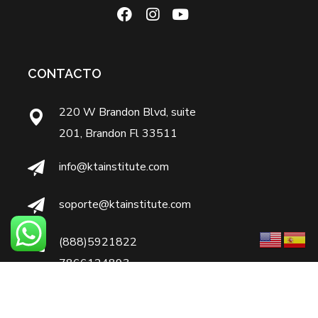
CONTACTO
220 W Brandon Blvd, suite
201, Brandon Fl 33511
info@ktainstitute.com
soporte@ktainstitute.com
(888)5921822
7866124893