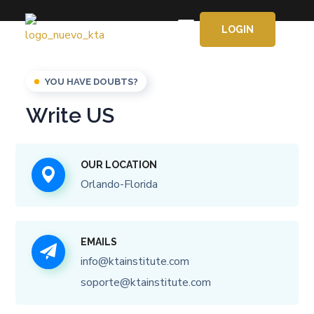
LOGIN
APRENDE GRATIS
YOU HAVE DOUBTS?
Write US
OUR LOCATION
Orlando-Florida
EMAILS
info@ktainstitute.com
soporte@ktainstitute.com