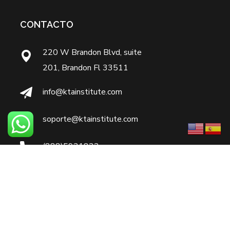
CONTACTO
220 W Brandon Blvd, suite
201, Brandon Fl 33511
info@ktainstitute.com
soporte@ktainstitute.com
(888)5921822
7866124893