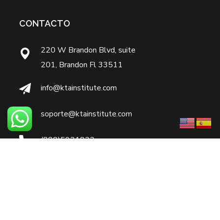
CONTACTO
220 W Brandon Blvd, suite
201, Brandon Fl 33511
info@ktainstitute.com
soporte@ktainstitute.com
(888)5921822
7866124893