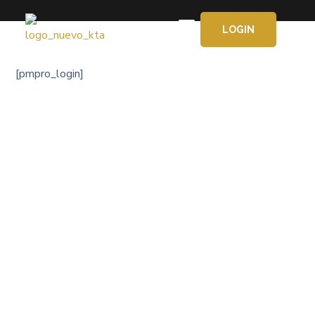
LOGIN
APRENDE GRATIS
[pmpro_login]