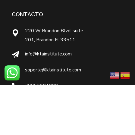
CONTACTO
220 W Brandon Blvd, suite
201, Brandon Fl 33511
info@ktainstitute.com
soporte@ktainstitute.com
(888)5921822
7866124893