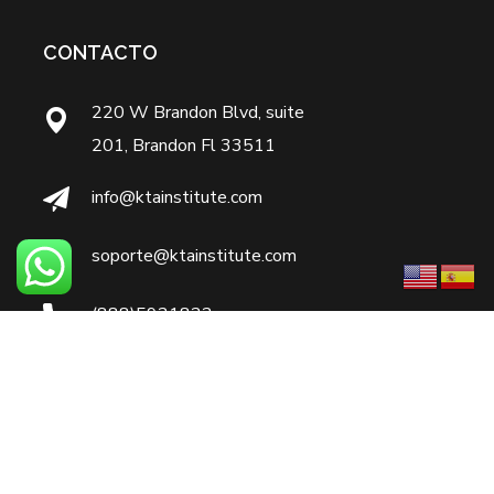
CONTACTO
220 W Brandon Blvd, suite
201, Brandon Fl 33511
info@ktainstitute.com
soporte@ktainstitute.com
(888)5921822
7866124893