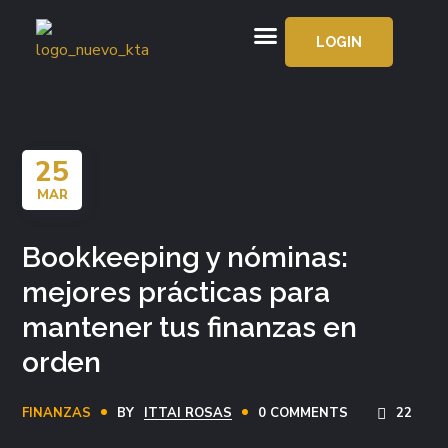
LOGIN
APRENDE GRATIS
25
MAR
Bookkeeping y nóminas:
mejores prácticas para
mantener tus finanzas en
orden
FINANZAS
BY
ITTAI ROSAS
0 COMMENTS
22