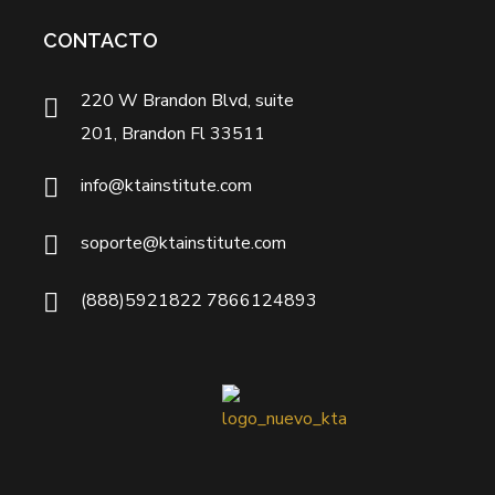
CONTACTO
220 W Brandon Blvd, suite
201, Brandon Fl 33511
info@ktainstitute.com
soporte@ktainstitute.com
(888)5921822 7866124893