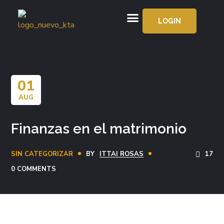
LOGIN
APRENDE GRATIS
01
AUG
Finanzas en el matrimonio
SIN CATEGORIZAR
BY
ITTAI ROSAS
17
0 COMMENTS