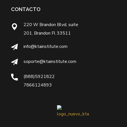
CONTACTO
220 W Brandon Blvd, suite
201, Brandon Fl 33511
info@ktainstitute.com
soporte@ktainstitute.com
(888)5921822
7866124893