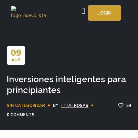
LOGIN
APRENDE GRATIS
09
AUG
Inversiones inteligentes para
principiantes
SIN CATEGORIZAR
BY
ITTAI ROSAS
54
0 COMMENTS