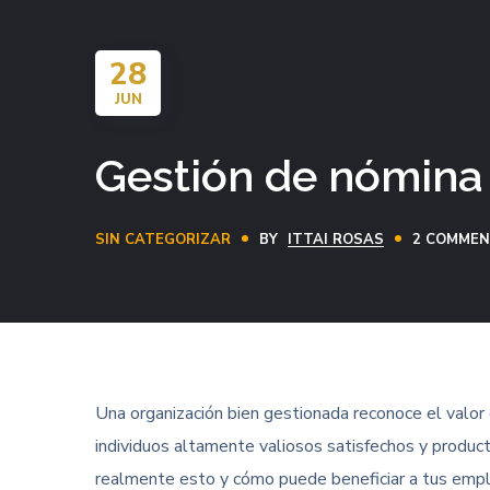
28
JUN
Gestión de nómina 
SIN CATEGORIZAR
BY
ITTAI ROSAS
2 COMME
Una organización bien gestionada reconoce el valo
individuos altamente valiosos satisfechos y producti
realmente esto y cómo puede beneficiar a tus emp