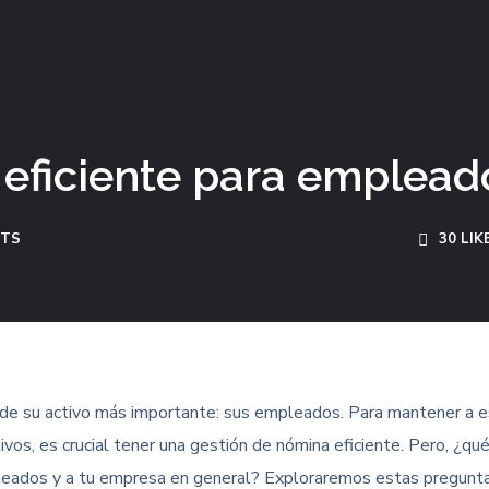
eficiente para emplead
NTS
30
LIK
r de su activo más importante: sus empleados. Para mantener a 
vos, es crucial tener una gestión de nómina eficiente. Pero, ¿qué
leados y a tu empresa en general? Exploraremos estas pregunt