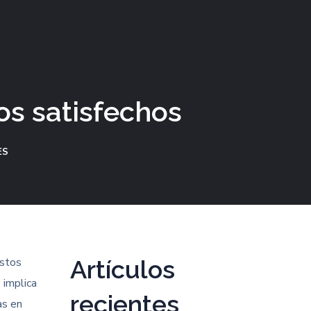
os satisfechos
ES
estos
Artículos
 implica
recientes
as en