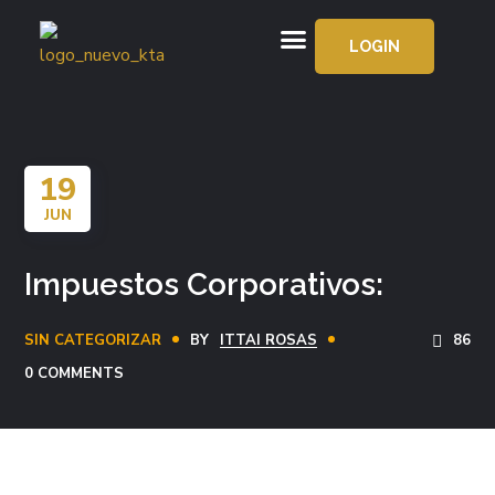
LOGIN
APRENDE GRATIS
19
JUN
Impuestos Corporativos:
SIN CATEGORIZAR
BY
ITTAI ROSAS
86
0 COMMENTS